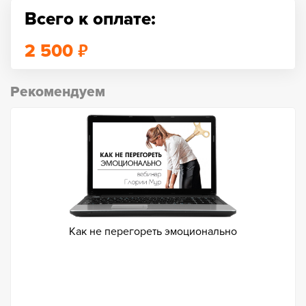
Всего к оплате:
₽
2 500
Рекомендуем
Как не перегореть эмоционально
Как пе
грабли
На маст