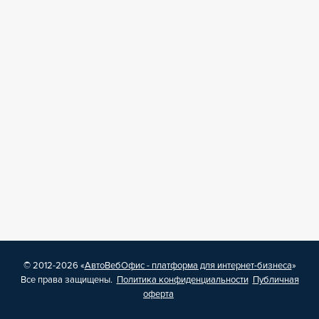
© 2012-2026 «
АвтоВебОфис - платформа для интернет-бизнеса
»
Все права защищены.
Политика конфиденциальности
Публичная
оферта